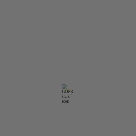
Условия
Информация за контакти:
Имейл:
office@molarisdental.bg
Телефон:
0897575357
GDPR
Нашият онлайн магазин е 100% съобразен с GDPR.
Прочетете нашата политика
Моите лични данни