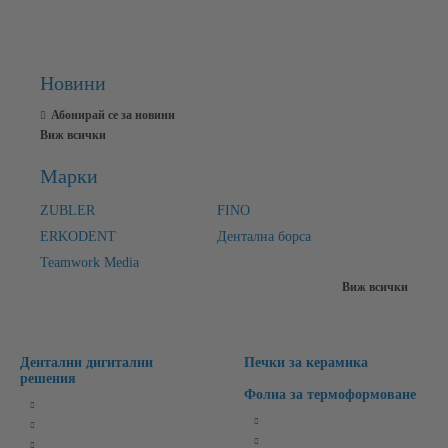
Новини
Абонирай се за новини
Виж всички
Марки
ZUBLER
FINO
ERKODENT
Дентална борса
Teamwork Media
Виж всички
Дентални дигитални
Печки за керамика
решения
Фолиа за термоформоване
Милинг Машини
Бруксизъм
3D Лабораторни Скенери
Спортни/Предпазни
3D Принтери