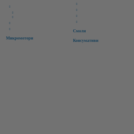
Избелващи
CAD/CAM Софтуери
Ретейнери
CAD Софтуери
Специални
CAM Софтуери
Времмени зъби
CAD/CAM материали
Интраорални скенери
Смоли
Микромотори
Консумативи
Бързи връзки:
Начало
Чести Въпроси
Рекламации
Регистрация
За Нас
Контакт
Вход
Търсене
Лични Данни