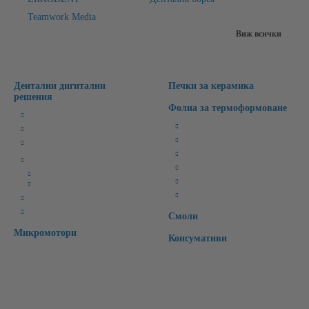
Teamwork Media
Виж всички
Дентални дигитални
Печки за керамика
решения
Фолиа за термоформоване
Милинг Машини
Бруксизъм
3D Лабораторни Скенери
Спортни/Предпазни
3D Принтери
Избелващи
CAD/CAM Софтуери
Ретейнери
CAD Софтуери
Специални
CAM Софтуери
Времмени зъби
CAD/CAM материали
Интраорални скенери
Смоли
Микромотори
Консумативи
Бързи връзки: