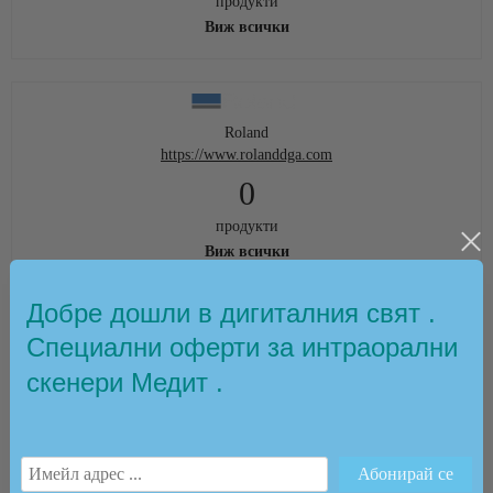
продукти
Виж всички
Roland
https://www.rolanddga.com
0
продукти
Виж всички
Добре дошли в дигиталния свят .
Специални оферти за интраорални
скенери Медит .