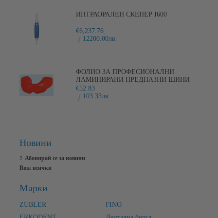
ИНТРАОРАЛЕН СКЕНЕР I600
€6,237.76
12200.00лв.
ФОЛИО ЗА ПРОФЕСИОНАЛНИ
ЛАМИНИРАНИ ПРЕДПАЗНИ ШИНИ
PLAYSAFE
€52.83
103.33лв.
Новини
Абонирай се за новини
Виж всички
Марки
ZUBLER
FINO
ERKODENT
Дентална борса