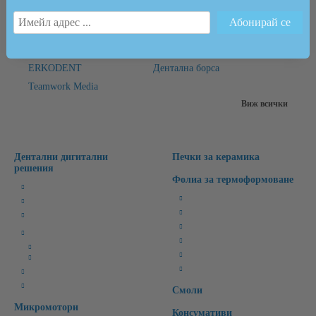
Марки
ZUBLER
FINO
ERKODENT
Дентална борса
Teamwork Media
Виж всички
Дентални дигитални
Печки за керамика
решения
Фолиа за термоформоване
Милинг Машини
Бруксизъм
3D Лабораторни Скенери
Спортни/Предпазни
3D Принтери
Избелващи
CAD/CAM Софтуери
Ретейнери
CAD Софтуери
Специални
CAM Софтуери
Времмени зъби
CAD/CAM материали
Интраорални скенери
Смоли
Микромотори
Консумативи