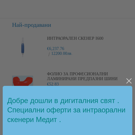
Най-продавани
ИНТРАОРАЛЕН СКЕНЕР I600
€6,237.76
12200.00лв.
ФОЛИО ЗА ПРОФЕСИОНАЛНИ
ЛАМИНИРАНИ ПРЕДПАЗНИ ШИНИ
PLAYSAFE
€52.83
103.33лв.
Добре дошли в дигиталния свят .
Специални оферти за интраорални
Новини
скенери Медит .
Абонирай се за новини
Виж всички