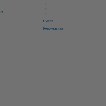
Ретейнери
Специални
не
Времмени зъби
Смоли
Консумативи
Моите лични данни