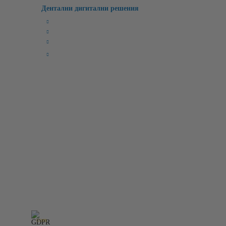
Дентални дигитални решения
Милинг Машини
3D Лабораторни Скенери
3D Принтери
CAD/CAM Софтуери
Бързи връзки:
Начало
Чести Въпроси
Лични Данни
Рекламации
Регистрация
Условия
За Нас
Контакт
Вход
Търсене
Нашият онлайн магазин е 100% съобразен с GDPR.
Пр
GDPR