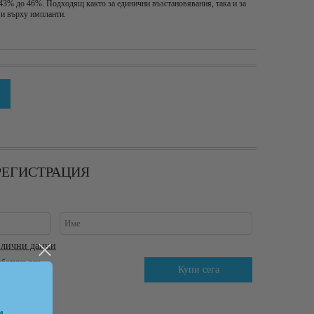
43% до 46%. Подходящ както за единични възстановявания, така и за
 и върху импланти.
 РЕГИСТРАЦИЯ
 лични данни
аботния ден.