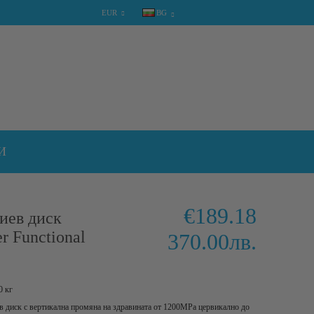
EUR
BG
КОЛИЧКА
0 артикула
И
€189.18
иев диск
r Functional
370.00лв.
0
кг
в диск с вертикална промяна на здравината от 1200MPa цервикално до