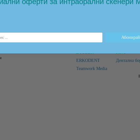
иални оферти за интраорални скенери 
и
Марки
 се за новини
ZUBLER
FINO
и
ERKODENT
Дентална бо
Teamwork Media