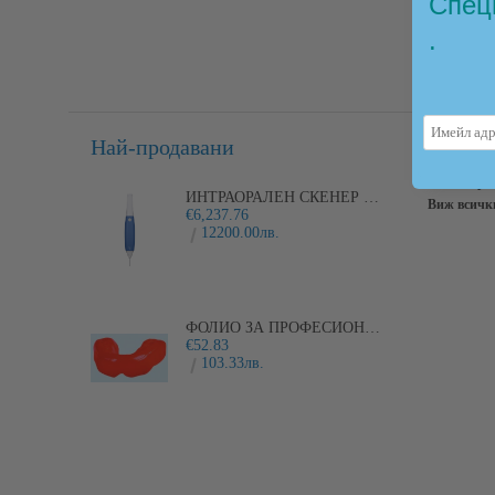
Спец
.
Най-продавани
Новин
Абонирай
ИНТРАОРАЛЕН СКЕНЕР I600
Виж всичк
€6,237.76
12200.00лв.
ФОЛИО ЗА ПРОФЕСИОНАЛНИ ЛАМИНИРАНИ ПРЕДПАЗНИ ШИНИ PLAYSAFE
€52.83
103.33лв.