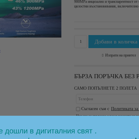
900MPa инцизално и транспарентност от 
цялостни възстановявания, включително
t
Изпрати на приятел
БЪРЗА ПОРЪЧКА БЕЗ
САМО ПОПЪЛНЕТЕ 2 ПОЛЕТА
Съгласен съм с
Политиката за
Ние ще се свържем с вас в рамките на р
 дошли в дигиталния свят .