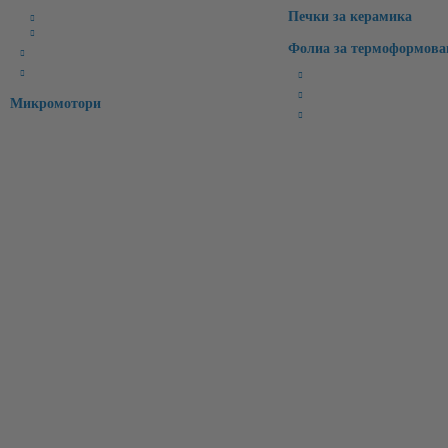
Печки за керамика
CAD Софтуери
CAM Софтуери
Фолиа за термоформова
CAD/CAM материали
Интраорални скенери
Бруксизъм
Спортни/Предпазни
Микромотори
Избелващи
Информация за контакти:
Имейл:
office@molarisdental.bg
Телефон:
0897575357
очетете нашата политика