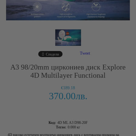
Tweet
Сподели
A3 98/20mm циркониев диск Explore
4D Multilayer Functional
€189.18
370.00лв.
Код:
4D ML A3 D98-20F
Тегло:
0.000
кг
4D високо естетичен мултилеър циркониев диск с вертикална промяна на