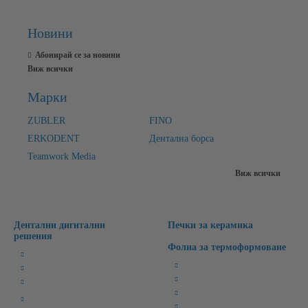
Новини
Абонирай се за новини
Виж всички
Марки
ZUBLER
FINO
ERKODENT
Дентална борса
Teamwork Media
Виж всички
Дентални дигитални
Печки за керамика
решения
Фолиа за термоформоване
Милинг Машини
Бруксизъм
3D Лабораторни Скенери
Спортни/Предпазни
3D Принтери
Избелващи
CAD/CAM Софтуери
Ретейнери