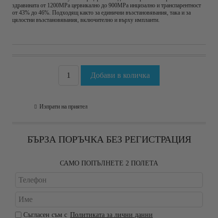
здравината от 1200MPa цервикално до 900MPa инцизално и транспарентност
от 43% до 46%. Подходящ както за единични възстановявания, така и за
цялостни възстановявания, включително и върху импланти.
Изпрати на приятел
БЪРЗА ПОРЪЧКА БЕЗ РЕГИСТРАЦИЯ
САМО ПОПЪЛНЕТЕ 2 ПОЛЕТА
Съгласен съм с
Политиката за лични данни