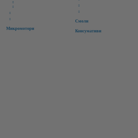
CAD Софтуери
Специални
CAM Софтуери
Времмени зъби
CAD/CAM материали
Интраорални скенери
Смоли
Микромотори
Консумативи
Бързи връзки:
Начало
Чести Въпроси
Рекламации
Регистрация
За Нас
Контакт
Вход
Търсене
Лични Данни
Условия