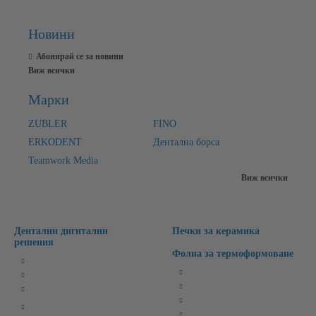
Новини
Абонирай се за новини
Виж всички
Марки
ZUBLER
FINO
ERKODENT
Дентална борса
Teamwork Media
Виж всички
Дентални дигитални
Печки за керамика
решения
Фолиа за термоформоване
Милинг Машини
Бруксизъм
3D Лабораторни Скенери
Спортни/Предпазни
3D Принтери
Избелващи
CAD/CAM Софтуери
Ретейнери