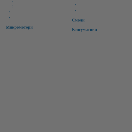
CAD Софтуери
Специални
CAM Софтуери
Времмени зъби
CAD/CAM материали
Интраорални скенери
Смоли
Микромотори
Консумативи
Бързи връзки:
Начало
Чести Въпроси
Рекламации
Регистрация
За Нас
Контакт
Вход
Търсене
Лични Данни
Условия