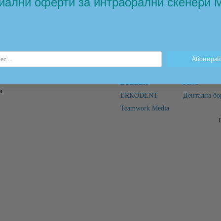
иални оферти за интраорални скенери 
и
Марки
 се за новини
ZUBLER
FINO
и
ERKODENT
Дентална бо
Teamwork Media