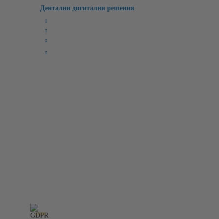
Дентални дигитални решения
Милинг Машини
3D Лабораторни Скенери
3D Принтери
CAD/CAM Софтуери
Бързи връзки:
Начало
Чести Въпроси
Лични Данни
Рекламации
Регистрация
Условия
За Нас
Контакт
Вход
Търсене
Нашият онлайн магазин е 100% съобразен с GDPR.
Пр
GDPR