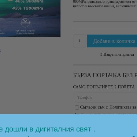
900MPa инцизално и транспарентност от 
цялостни възстановявания, включително
t
Изпрати на приятел
БЪРЗА ПОРЪЧКА БЕЗ
САМО ПОПЪЛНЕТЕ 2 ПОЛЕТА
Съгласен съм с
Политиката за
Ние ще се свържем с вас в рамките на р
 дошли в дигиталния свят .