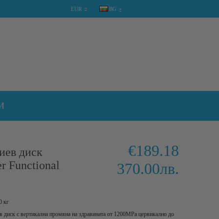
EUR
BG
КОЛИЧКА
0 артикула
И
€189.18
иев диск
r Functional
370.00лв.
0
кг
в диск с вертикална промяна на здравината от 1200MPa цервикално до