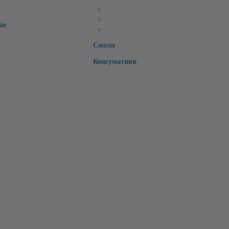
Ретейнери
Специални
не
Времмени зъби
Смоли
Консумативи
Моите лични данни