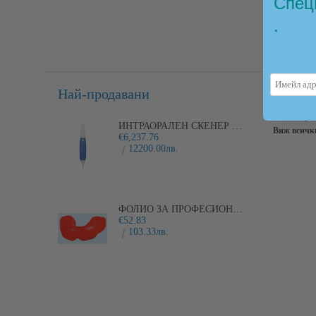
Спец
.
Най-продавани
Новин
Абонирай
ИНТРАОРАЛЕН СКЕНЕР I600
Виж всичк
€6,237.76
12200.00лв.
ФОЛИО ЗА ПРОФЕСИОНАЛНИ ЛАМИНИРАНИ ПРЕДПАЗНИ ШИНИ PLAYSAFE
€52.83
103.33лв.