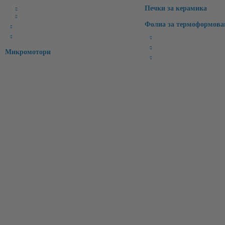
Печки за керамика
CAD Софтуери
CAM Софтуери
Фолиа за термоформова
CAD/CAM материали
Интраорални скенери
Бруксизъм
Спортни/Предпазни
Микромотори
Избелващи
Информация за контакти:
Имейл:
office@molarisdental.bg
Телефон:
0897575357
очетете нашата политика