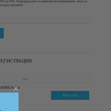
43% до 46%. Подходящ както за единични възстановявания, така и за
 и върху импланти.
 РЕГИСТРАЦИЯ
 лични данни
аботния ден.