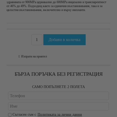
здравината от 900MPa цервикално до 600MPa инцизално и транспарентност
от 46% до 49%. Подходящ както за единични възстановявания, така и за
цялостни възстановявания, включително и върху импланти.
Изпрати на приятел
БЪРЗА ПОРЪЧКА БЕЗ РЕГИСТРАЦИЯ
САМО ПОПЪЛНЕТЕ 2 ПОЛЕТА
Съгласен съм с
Политиката за лични данни