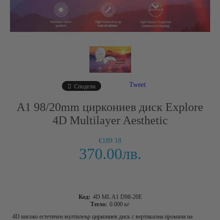
Tweet
Сподели
A1 98/20mm циркониев диск Explore
4D Multilayer Aesthetic
€189.18
370.00лв.
Код:
4D ML A1 D98-20E
Тегло:
0.000
кг
4D високо естетичен мултилеър циркониев диск с вертикална промяна на