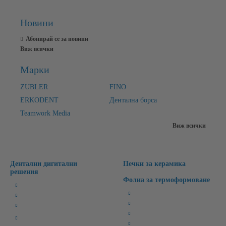
Новини
Абонирай се за новини
Виж всички
Марки
ZUBLER
FINO
ERKODENT
Дентална борса
Teamwork Media
Виж всички
Дентални дигитални
Печки за керамика
решения
Фолиа за термоформоване
Милинг Машини
Бруксизъм
3D Лабораторни Скенери
Спортни/Предпазни
3D Принтери
Избелващи
CAD/CAM Софтуери
Ретейнери