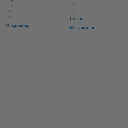
CAD Софтуери
Специални
CAM Софтуери
Времмени зъби
CAD/CAM материали
Интраорални скенери
Смоли
Микромотори
Консумативи
Бързи връзки:
Начало
Чести Въпроси
Рекламации
Регистрация
За Нас
Контакт
Вход
Търсене
Лични Данни
Условия