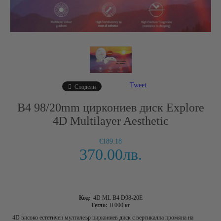
Tweet
Сподели
B4 98/20mm циркониев диск Explore
4D Multilayer Aesthetic
€189.18
370.00лв.
Код:
4D ML B4 D98-20E
Тегло:
0.000
кг
4D високо естетичен мултилеър циркониев диск с вертикална промяна на