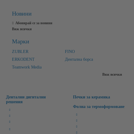
Новини
Абонирай се за новини
Виж всички
Марки
ZUBLER
FINO
ERKODENT
Дентална борса
Teamwork Media
Виж всички
Дентални дигитални
Печки за керамика
решения
Фолиа за термоформоване
Милинг Машини
Бруксизъм
3D Лабораторни Скенери
Спортни/Предпазни
3D Принтери
Избелващи
CAD/CAM Софтуери
Ретейнери