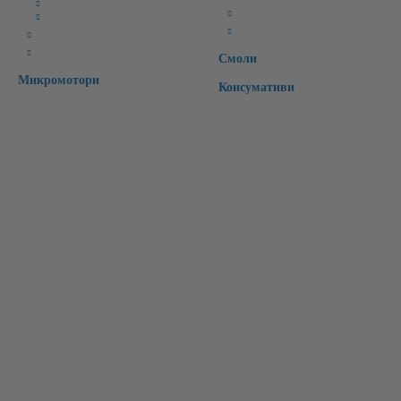
CAD Софтуери
Специални
CAM Софтуери
Времмени зъби
CAD/CAM материали
Интраорални скенери
Смоли
Микромотори
Консумативи
Бързи връзки:
Начало
Чести Въпроси
Рекламации
Регистрация
За Нас
Контакт
Вход
Търсене
Лични Данни
Условия