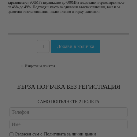
здравината от 900MPa цервикално до 600MPa инцизално и транспарентност
от 46% до 49%. Подходящ както за единични възстановявания, така и за
цялостни възстановявания, включително и върху импланти.
Изпрати на приятел
БЪРЗА ПОРЪЧКА БЕЗ РЕГИСТРАЦИЯ
САМО ПОПЪЛНЕТЕ 2 ПОЛЕТА
Съгласен съм с
Политиката за лични данни