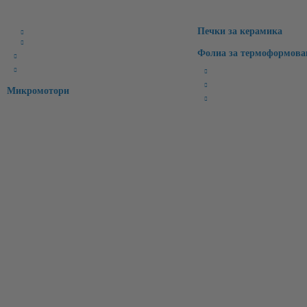
Печки за керамика
CAD Софтуери
CAM Софтуери
Фолиа за термоформова
CAD/CAM материали
Интраорални скенери
Бруксизъм
Спортни/Предпазни
Микромотори
Избелващи
Информация за контакти:
Имейл:
office@molarisdental.bg
Телефон:
0897575357