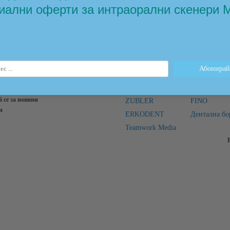
иални оферти за интраорални скенери 
и
Марки
 се за новини
ZUBLER
FINO
и
ERKODENT
Дентална бо
Teamwork Media