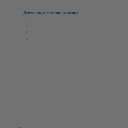
Дентални дигитални решения
Милинг Машини
3D Лабораторни Скенери
3D Принтери
CAD/CAM Софтуери
Бързи връзки:
Начало
Чести Въпроси
Лични Данни
Рекламации
Регистрация
Условия
За Нас
Контакт
Вход
Търсене