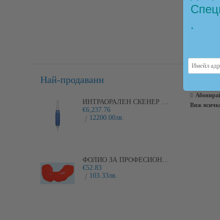
Спец
.
Най-продавани
Новин
Абонирай
ИНТРАОРАЛЕН СКЕНЕР I600
Виж всичк
€6,237.76
12200.00лв.
ФОЛИО ЗА ПРОФЕСИОНАЛНИ ЛАМИНИРАНИ ПРЕДПАЗНИ ШИНИ PLAYSAFE
€52.83
103.33лв.