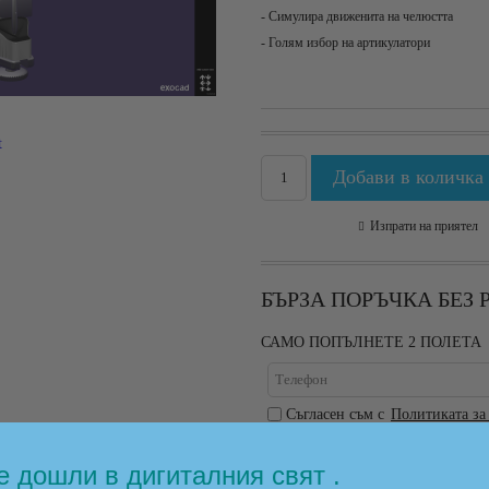
- Симулира движенита на челюстта
- Голям избор на артикулатори
t
Изпрати на приятел
БЪРЗА ПОРЪЧКА БЕЗ
САМО ПОПЪЛНЕТЕ 2 ПОЛЕТА
Съгласен съм с
Политиката за
Ние ще се свържем с вас в рамките на р
 дошли в дигиталния свят .