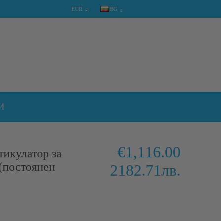
EUR
BG
КОЛИЧКА
0 артикула
И
€1,116.00
тикулатор за
(постоянен
2182.71лв.