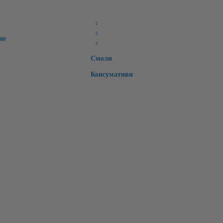
Ретейнери
Специални
не
Времмени зъби
Смоли
Консумативи