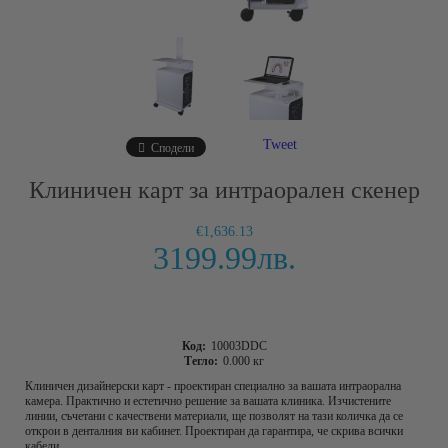
Tweet
Сподели
Клиничен карт за интраорален скенер
€1,636.13
3199.99лв.
Код:
10003DDC
Тегло:
0.000
кг
Клиничен дизайнерски карт - проектиран специално за вашата интраорална
камера. Практично и естетично решение за вашата клиника. Изчистените
линии, съчетани с качествени материали, ще позволят на тази количка да се
открои в денталния ви кабинет. Проектиран да гарантира, че скрива всички
кабели.