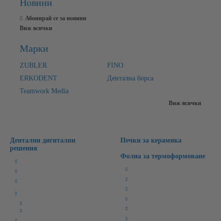
Новини
Абонирай се за новини
Виж всички
Марки
ZUBLER
FINO
ERKODENT
Дентална борса
Teamwork Media
Виж всички
Дентални дигитални
Печки за керамика
решения
Фолиа за термоформоване
Милинг Машини
Бруксизъм
3D Лабораторни Скенери
Спортни/Предпазни
3D Принтери
Избелващи
CAD/CAM Софтуери
Ретейнери
CAD Софтуери
Специални
CAM Софтуери
Времмени зъби
CAD/CAM материали