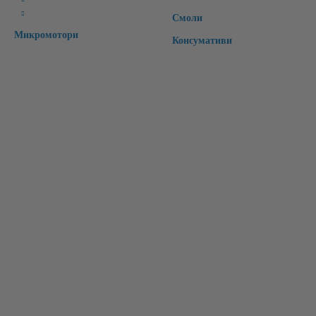
Интраорални скенери
Смоли
Микромотори
Консумативи
Бързи връзки:
Начало
Чести Въпроси
Рекламации
Регистрация
За Нас
Контакт
Вход
Търсене
Лични Данни
Условия
Информация за контакти: