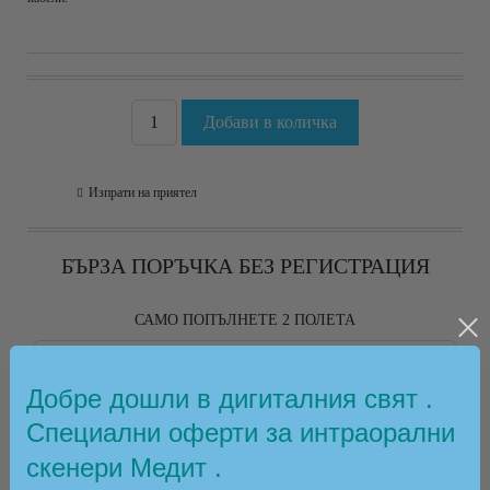
Изпрати на приятел
БЪРЗА ПОРЪЧКА БЕЗ РЕГИСТРАЦИЯ
САМО ПОПЪЛНЕТЕ 2 ПОЛЕТА
Добре дошли в дигиталния свят .
Специални оферти за интраорални
Съгласен съм с
Политиката за лични данни
скенери Медит .
Ние ще се свържем с вас в рамките на работния ден.